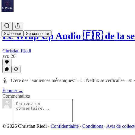
Le Wrap Up Audio 🇫🇷 de la 
S'abonner
Se connecter
Christian Riedi
avr. 26
🤖 : L’ère des "audiences mécaniques" - ↕ : Netflix se verticalise - 
Écouter →
Commentaires
© 2026 Christian Riedi
·
Confidentialité
∙
Conditions
∙
Avis de collect