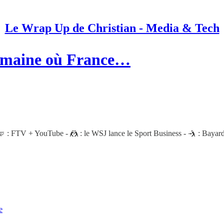
Le Wrap Up de Christian - Media & Tech
semaine où France…
🤛 : FTV + YouTube - 🤼 : le WSJ lance le Sport Business - 🤺 : Bayard
e