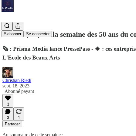
Le Wrap Up de la semaine des 50 ans du co
S'abonner
Se connecter
🗞️ : Prisma Media lance PressePass - 🍀 : ces entreprise
L'Ecole des Beaux Arts
Christian Riedi
sept. 18, 2023
∙ Abonné payant
3
3
1
Partager
Au sommaire de cette semaine :