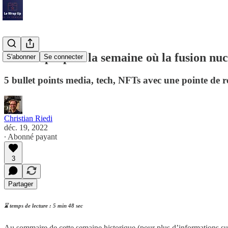
Le Wrap Up de la semaine où la fusion nuc
S'abonner
Se connecter
5 bullet points media, tech, NFTs avec une pointe de
Christian Riedi
déc. 19, 2022
∙ Abonné payant
3
Partager
⌛️ temps de lecture : 5 min 48 sec
Au sommaire de cette semaine historique (pour plus d’informations sur