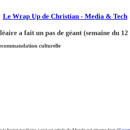
Le Wrap Up de Christian - Media & Tech
léaire a fait un pas de géant (semaine du 1
 recommandation culturelle
 la fusion nucléaire, voici un article du Monde qui résume bien “
l’ava