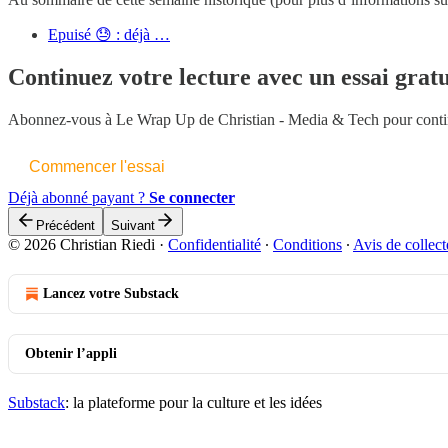
Epuisé 😓 : déjà …
Continuez votre lecture avec un essai gratu
Abonnez-vous à
Le Wrap Up de Christian - Media & Tech
pour contin
Commencer l'essai
Déjà abonné payant ?
Se connecter
Précédent
Suivant
© 2026 Christian Riedi
·
Confidentialité
∙
Conditions
∙
Avis de collect
Lancez votre Substack
Obtenir l’appli
Substack
: la plateforme pour la culture et les idées