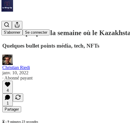
Le Wrap Up de la semaine où le Kazakhstan
S'abonner
Se connecter
Quelques bullet points média, tech, NFTs
Christian Riedi
janv. 10, 2022
∙ Abonné payant
4
1
Partager
⌛️ : 9 minutes 23 secondes