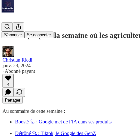
Le Wrap Up de la semaine où les agriculte
S'abonner
Se connecter
Christian Riedi
janv. 29, 2024
∙ Abonné payant
4
Partager
Au sommaire de cette semaine :
Boosté 🦾 : Google met de l’IA dans ses produits
Détrôné 🔍 : Tiktok, le Google des GenZ