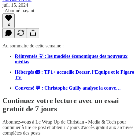
juil. 15, 2024
∙ Abonné payant
4
Au sommaire de cette semaine :
Réinventés 💡 : les modèles économiques des nouveaux
médias
Hébergés 🪺 : TF1+ accueille Deezer, l’Equipe et le Figaro
TV
Conversé 💬 : Christophe Guilly analyse la conve…
Continuez votre lecture avec un essai
gratuit de 7 jours
Abonnez-vous à
Le Wrap Up de Christian - Media & Tech
pour
continuer à lire ce post et obtenir 7 jours d'accès gratuit aux archives
complètes des posts.