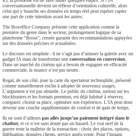
Ici, la promesse est de faire sauter quelques étapes. Si l’IA
conversationnelle devient un réflexe d’orientation culturelle, alors
celui qui y branche ses données en temps réel peut espérer capter
une part de cette intention avant les autres.
The Boxoffice Company présente cette application comme la
première du genre dans le secteur, prolongement logique de sa
plateforme “Boost”, censée garantir des recommandations appuyées
sur des données précises et actualisées.
Le discours est simpliste : il ne s’agit pas d’amuser la galerie avec un
gadget IA mais de transformer une
conversation en conversion
.
Dans un marché du cinéma qui a besoin de regagner en efficacité
commerciale, la nuance n’est pas neutre.
Regal, de son côté, joue la carte du spectateur technophile, présenté
comme naturellement enclin à adopter de nouveaux usages.
L’argument n’est pas absurde. Le public du cinéma, surtout sur les
blockbusters et les formats premium, est déjà habitué à réserver,
comparer, choisir sa place, optimiser son expérience. L’IA peut donc
devenir une couche supplémentaire de confort et de gain de temps.
Ils ne sont d’ailleurs
pas allés jusqu’au paiement intégré dans le
chatbot
, et ce n’est sans doute pas un hasard. Le vrai nerf de la
guerre reste la maîtrise de la transaction : choix des places, options,
fidélisation, données clients, service après-vente. Pour l’instant,