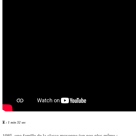
⏳
: 1 min 32 sec
1985, une famille de la classe moyenne (un peu plus même :