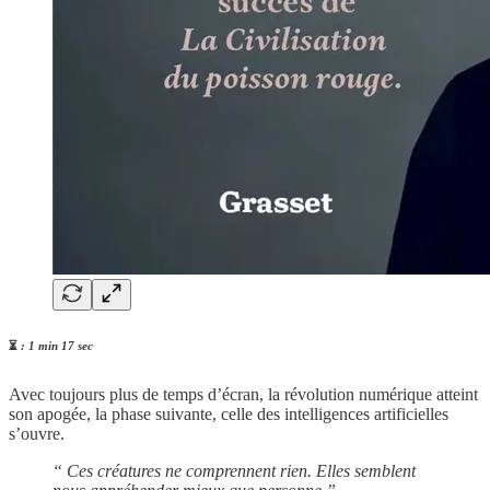
⏳
: 1 min 17 sec
Avec toujours plus de temps d’écran, la révolution numérique atteint
son apogée, la phase suivante, celle des intelligences artificielles
s’ouvre.
“ Ces créatures ne comprennent rien. Elles semblent