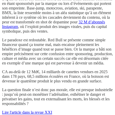
en étant sponsorisés par la marque ou lors d’événements qui portent
son empreinte. Base-jump, motocross, aviation, ski, parapente,
BMX, la liste ressemble moins à un aléa statistique qu’à un élément
inhérent à ce système où les cascades deviennent du contenu, où la
peur est transformée en shot de dopamine pour
32 M d’abonnés
Instagram
, où l’exploit produit des images virales, puis du capital
symbolique, puis des ventes.
Le paradoxe est redoutable. Red Bull se présente comme simple
financeur quand ça tourne mal, mais encaisse pleinement les
bénéfices d’image quand tout se passe bien. Or la marque a bâti son
empire précisément sur cette confusion entre sponsoring, production,
culture et média avec un certain succès car elle est désormais citée
en exemple d’une marque qui est parvenue à devenir un média.
CA au-delà de 12 Md€, 14 milliards de canettes vendues en 2025
dans 178 pays, 68,5 millions écoulées en France, où la boisson est
devenue le quatrième produit le plus vendu en grande surface.
La question finale n’est donc pas morale, elle est presque industrielle
: jusqu’où peut-on monétiser l’adrénaline, esthétiser le danger et
privatiser les gains, tout en externalisant les morts, les blessés et les
responsabilités ?
Lire l'article dans la revue XXI