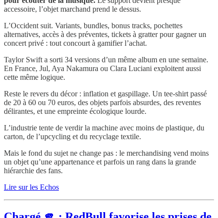
pour écouter de la musique.
Le support devient presque
accessoire, l’objet marchand prend le dessus.
L’Occident suit. Variants, bundles, bonus tracks, pochettes
alternatives, accès à des préventes, tickets à gratter pour gagner un
concert privé : tout concourt à gamifier l’achat.
Taylor Swift a sorti 34 versions d’un même album en une semaine.
En France, Jul, Aya Nakamura ou Clara Luciani exploitent aussi
cette même logique.
Reste le revers du décor : inflation et gaspillage. Un tee-shirt passé
de 20 à 60 ou 70 euros, des objets parfois absurdes, des reventes
délirantes, et une empreinte écologique lourde.
L’industrie tente de verdir la machine avec moins de plastique, du
carton, de l’upcycling et du recyclage textile.
Mais le fond du sujet ne change pas : le merchandising vend moins
un objet qu’une appartenance et parfois un rang dans la grande
hiérarchie des fans.
Lire sur les Echos
Chargé 🫵 : RedBull favorise les prises de