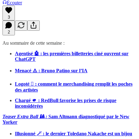
Écouter
3
2
Au sommaire de cette semaine :
Agentisé 🤖 : les premières billetteries ciné ouvrent sur
ChatGPT
Menacé ⚠️ : Bruno Patino sur l’IA
Logoté  : comment le merchandising remplit les poches
des artistes
Chargé 🫵 : RedBull favorise les prises de risque
inconsidérées
Teaser Extra Ball 🎱 :
Sam Altmann diagnostiqué par le New
Yorker
Illusionné 🪄 : le dernier Toledano Nakache est un bijou