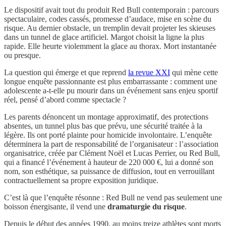
Le dispositif avait tout du produit Red Bull contemporain : parcours
spectaculaire, codes cassés, promesse d’audace, mise en scène du
risque. Au dernier obstacle, un tremplin devait projeter les skieuses
dans un tunnel de glace artificiel. Margot choisit la ligne la plus
rapide. Elle heurte violemment la glace au thorax. Mort instantanée
ou presque.
La question qui émerge et que reprend
la revue XXI
qui mène cette
longue enquête passionnante est plus embarrassante : comment une
adolescente a-t-elle pu mourir dans un événement sans enjeu sportif
réel, pensé d’abord comme spectacle ?
Les parents dénoncent un montage approximatif, des protections
absentes, un tunnel plus bas que prévu, une sécurité traitée à la
légère. Ils ont porté plainte pour homicide involontaire. L’enquête
déterminera la part de responsabilité de l’organisateur : l’association
organisatrice, créée par Clément Noël et Lucas Perrier, ou Red Bull,
qui a financé l’événement à hauteur de 220 000 €, lui a donné son
nom, son esthétique, sa puissance de diffusion, tout en verrouillant
contractuellement sa propre exposition juridique.
C’est là que l’enquête résonne : Red Bull ne vend pas seulement une
boisson énergisante, il vend une
dramaturgie du risque
.
Depuis le début des années 1990, au moins treize athlètes sont morts