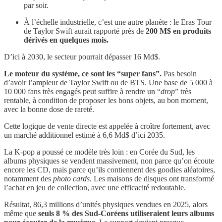
par soir.
À l’échelle industrielle, c’est une autre planète : le Eras Tour
de Taylor Swift aurait rapporté près de
200 M$ en produits
dérivés en quelques mois.
D’ici à 2030, le secteur pourrait dépasser 16 Md$.
Le moteur du système, ce sont les “super fans”.
Pas besoin
d’avoir l’ampleur de Taylor Swift ou de BTS. Une base de 5 000 à
10 000 fans très engagés peut suffire à rendre un “
drop
” très
rentable, à condition de proposer les bons objets, au bon moment,
avec la bonne dose de rareté.
Cette logique de vente directe est appelée à croître fortement, avec
un marché additionnel estimé à 6,6 Md$ d’ici 2035.
La K-pop a poussé ce modèle très loin : en Corée du Sud, les
albums physiques se vendent massivement, non parce qu’on écoute
encore les CD, mais parce qu’ils contiennent des goodies aléatoires,
notamment des
photo cards
. Les maisons de disques ont transformé
l’achat en jeu de collection, avec une efficacité redoutable.
Résultat, 86,3 millions d’unités physiques vendues en 2025, alors
même que
seuls 8 % des Sud-Coréens utiliseraient leurs albums