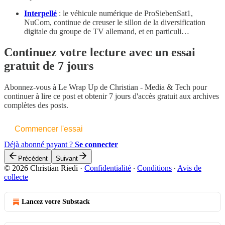
Interpellé
: le véhicule numérique de ProSiebenSat1,
NuCom, continue de creuser le sillon de la diversification
digitale du groupe de TV allemand, et en particuli…
Continuez votre lecture avec un essai
gratuit de 7 jours
Abonnez-vous à
Le Wrap Up de Christian - Media & Tech
pour
continuer à lire ce post et obtenir 7 jours d'accès gratuit aux archives
complètes des posts.
Commencer l'essai
Déjà abonné payant ?
Se connecter
Précédent
Suivant
© 2026 Christian Riedi
·
Confidentialité
∙
Conditions
∙
Avis de
collecte
Lancez votre Substack