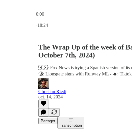
0:00
Heure actuelle: 0:00 / Temps total: -18:24
-18:24
The Wrap Up of the week of Ba
October 7th, 2024)
🇲🇽: Fox News is trying a Spanish version of it
🧐: Lionsgate signs with Runway ML - 🔥: Tiktok 
Christian Riedi
oct. 14, 2024
Partager
Transcription