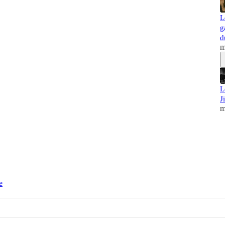
L
g
d
m
L
J
m
e