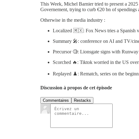
This Week, Michel Barnier tried to present a 2025 
Governement, trying to curb €20 bn of spendings a
Otherwise in the media industry :
Localized 🇲🇽: Fox News tries a Spanish ve
Summary 🎤: conference on AI and TV/cine
Precursor 🧐: Lionsgate signs with Runwa
Scorched 🔥: Tiktok worried in the US over i
Replayed ♟️: Rematch, series on the beginn
Discussion à propos de cet épisode
Commentaires
Restacks