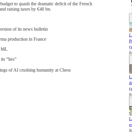
budget to quash the dramatic deficit of the French
nd raising taxes by €40 bn.
rsion of its news bulletin
L
ma production in France
P
(
y ML
j
ts “lies”
ings of AI crushing humanity at Chess
L
d
(
j
L
e
j