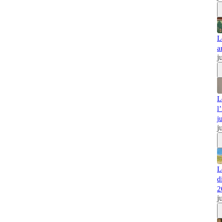
L
a
j
L
l
j
j
L
d
2
j